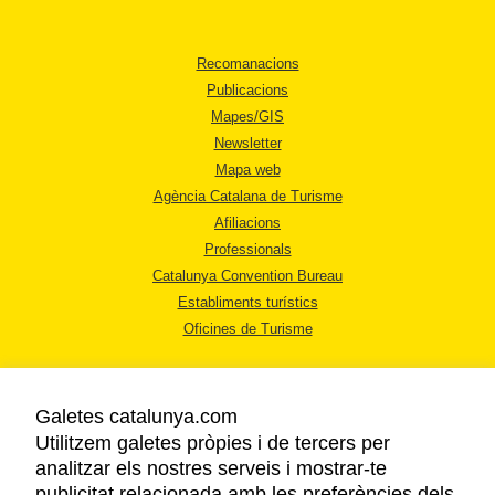
Recomanacions
Publicacions
Mapes/GIS
Newsletter
Mapa web
Agència Catalana de Turisme
Afiliacions
Professionals
Catalunya Convention Bureau
Establiments turístics
Oficines de Turisme
Galetes catalunya.com
Utilitzem galetes pròpies i de tercers per
analitzar els nostres serveis i mostrar-te
AVÍS LEGAL
publicitat relacionada amb les preferències dels