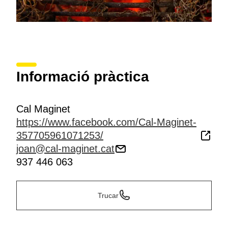
Informació pràctica
Cal Maginet
https://www.facebook.com/Cal-Maginet-
357705961071253/
joan@cal-maginet.cat
937 446 063
Trucar