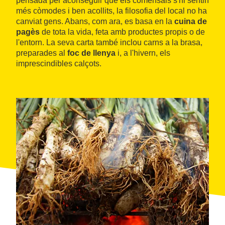
pensada per aconseguir que els comensals s'hi sentin
més còmodes i ben acollits, la filosofia del local no ha
canviat gens. Abans, com ara, es basa en la
cuina de
pagès
de tota la vida, feta amb productes propis o de
l'entorn. La seva carta també inclou carns a la brasa,
preparades al
foc de llenya
i, a l'hivern, els
imprescindibles calçots.