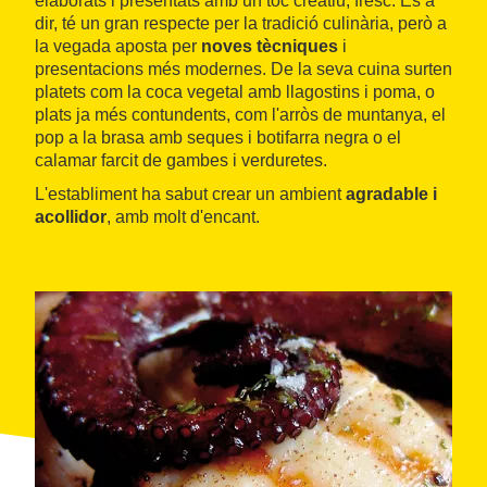
elaborats i presentats amb un toc creatiu, fresc. És a
dir, té un gran respecte per la tradició culinària, però a
la vegada aposta per
noves tècniques
i
presentacions més modernes. De la seva cuina surten
platets com la coca vegetal amb llagostins i poma, o
plats ja més contundents, com l'arròs de muntanya, el
pop a la brasa amb seques i botifarra negra o el
calamar farcit de gambes i verduretes.
L'establiment ha sabut crear un ambient
agradable i
acollidor
, amb molt d'encant.