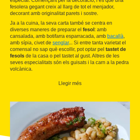
especial. Començant per la decoració, i és que una
fesolera gegant creix al llarg de tot el menjador,
decorant amb originalitat parets i sostre.
Ja a la cuina, la seva carta també se centra en
diverses maneres de preparar el
fesol
: amb
cansalada, amb botifarra esparracada, amb
bacallà
,
amb sípia, civet de
senglar
... Si entre tanta varietat el
comensal no sap què escollir, pot optar pel
tastet de
fesols
de la casa o pel tastet al gust. Altres de les
seves especialitats són els guisats i la carn a la pedra
volcànica.
Llegir més