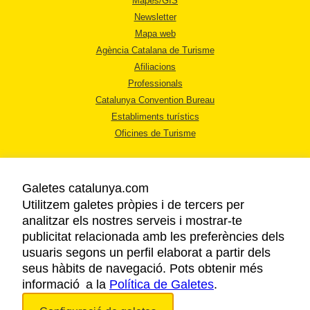
Mapes/GIS
Newsletter
Mapa web
Agència Catalana de Turisme
Afiliacions
Professionals
Catalunya Convention Bureau
Establiments turístics
Oficines de Turisme
Galetes catalunya.com
Utilitzem galetes pròpies i de tercers per
analitzar els nostres serveis i mostrar-te
AVÍS LEGAL
publicitat relacionada amb les preferències dels
POLÍTICA DE PRIVACITAT
usuaris segons un perfil elaborat a partir dels
COOKIES
seus hàbits de navegació. Pots obtenir més
informació a la
Política de Galetes
ACCESSIBILITAT
.