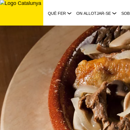
Saltar
al
QUÈ FER
ON ALLOTJAR-SE
SOB
contingut