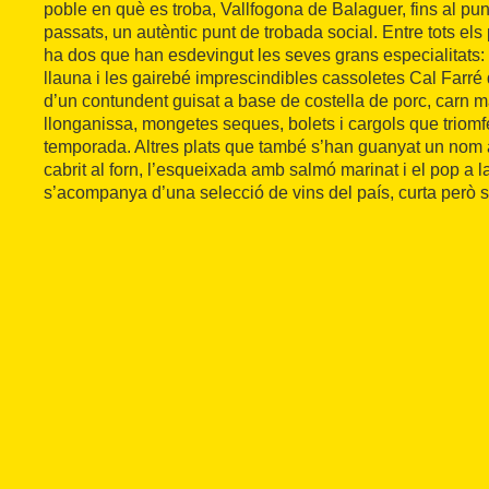
poble en què es troba, Vallfogona de Balaguer, fins al pu
passats, un autèntic punt de trobada social. Entre tots els 
ha dos que han esdevingut les seves grans especialitats: 
llauna i les gairebé imprescindibles cassoletes Cal Farré
d’un contundent guisat a base de costella de porc, carn m
llonganissa, mongetes seques, bolets i cargols que triomf
temporada. Altres plats que també s’han guanyat un nom a
cabrit al forn, l’esqueixada amb salmó marinat i el pop a l
s’acompanya d’una selecció de vins del país, curta però su