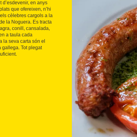
nt d’esdevenir, en anys
plats que ofereixen, n’hi
els cèlebres cargols a la
 de la Noguera. Es tracta
agra, conill, cansalada,
en a taula cada
 la seva carta són el
a gallega. Tot plegat
ficient.