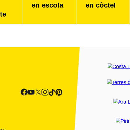
en escola
en còctel
te
ics