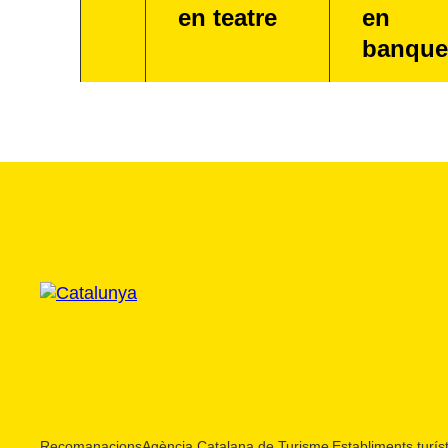
en teatre
en
banque
Recomanacions
Agència Catalana de Turisme
Establiments turíst