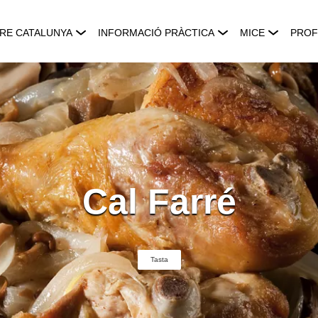
RE CATALUNYA
INFORMACIÓ PRÀCTICA
MICE
PROF
Cal Farré
Tasta