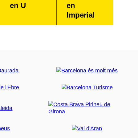
en U
en
Imperial