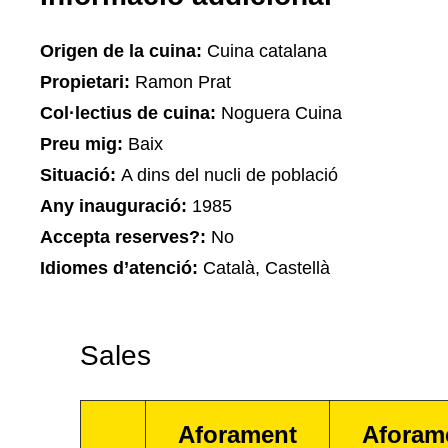
Origen de la cuina:
Cuina catalana
Propietari:
Ramon Prat
Col·lectius de cuina:
Noguera Cuina
Preu mig:
Baix
Situació:
A dins del nucli de població
Any inauguració:
1985
Accepta reserves?:
No
Idiomes d’atenció:
Català, Castellà
Sales
Aforament
Aforam