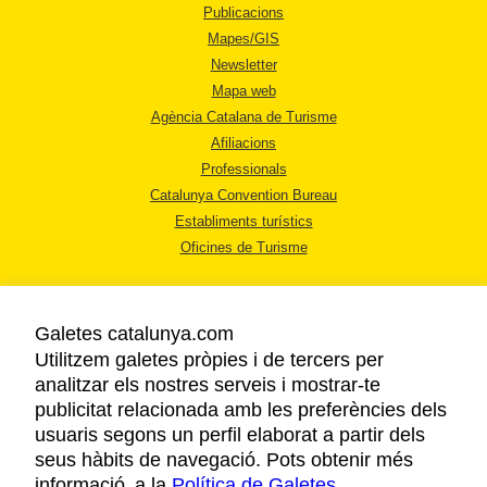
Publicacions
Mapes/GIS
Newsletter
Mapa web
Agència Catalana de Turisme
Afiliacions
Professionals
Catalunya Convention Bureau
Establiments turístics
Oficines de Turisme
Galetes catalunya.com
Utilitzem galetes pròpies i de tercers per
analitzar els nostres serveis i mostrar-te
AVÍS LEGAL
publicitat relacionada amb les preferències dels
POLÍTICA DE PRIVACITAT
usuaris segons un perfil elaborat a partir dels
COOKIES
seus hàbits de navegació. Pots obtenir més
informació a la
Política de Galetes
ACCESSIBILITAT
.