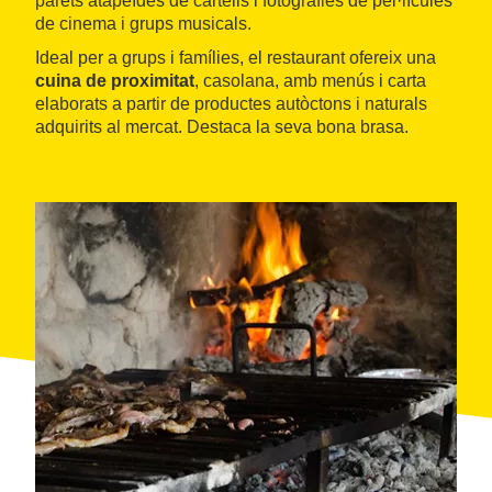
parets atapeïdes de cartells i fotografies de pel·lícules
de cinema i grups musicals.
Ideal per a grups i famílies, el restaurant ofereix una
cuina de proximitat
, casolana, amb menús i carta
elaborats a partir de productes autòctons i naturals
adquirits al mercat. Destaca la seva bona brasa.