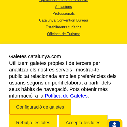
Afiliacions
Professionals
Catalunya Convention Bureau
Establiments turístics
Oficines de Turisme
Galetes catalunya.com
Utilitzem galetes pròpies i de tercers per
analitzar els nostres serveis i mostrar-te
AVÍS LEGAL
publicitat relacionada amb les preferències dels
POLÍTICA DE PRIVACITAT
usuaris segons un perfil elaborat a partir dels
COOKIES
seus hàbits de navegació. Pots obtenir més
informació a la
Política de Galetes
ACCESSIBILITAT
.
Configuració de galetes
Copyright © 2026. Agència Catalana de Turisme. Tots els drets reservats.
Rebutja-les totes
Accepta-les totes