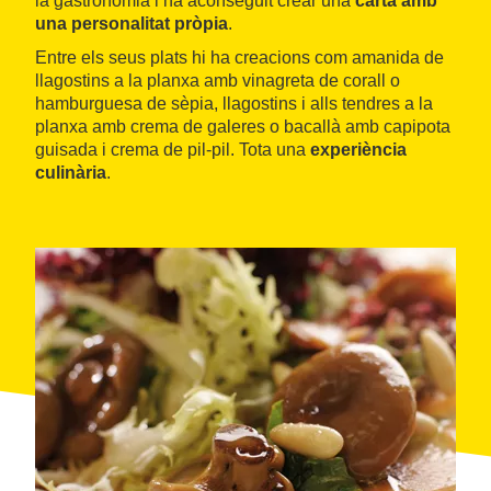
la gastronomia i ha aconseguit crear una
carta amb
una personalitat pròpia
.
Entre els seus plats hi ha creacions com amanida de
llagostins a la planxa amb vinagreta de corall o
hamburguesa de sèpia, llagostins i alls tendres a la
planxa amb crema de galeres o bacallà amb capipota
guisada i crema de pil-pil. Tota una
experiència
culinària
.