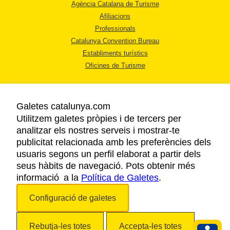
Agència Catalana de Turisme
Afiliacions
Professionals
Catalunya Convention Bureau
Establiments turístics
Oficines de Turisme
Galetes catalunya.com
Utilitzem galetes pròpies i de tercers per
analitzar els nostres serveis i mostrar-te
AVÍS LEGAL
publicitat relacionada amb les preferències dels
POLÍTICA DE PRIVACITAT
usuaris segons un perfil elaborat a partir dels
COOKIES
seus hàbits de navegació. Pots obtenir més
informació a la
Política de Galetes
ACCESSIBILITAT
.
Configuració de galetes
Copyright © 2026. Agència Catalana de Turisme. Tots els drets reservats.
Rebutja-les totes
Accepta-les totes