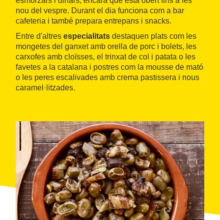
esmorzars i dinars, encara que està obert fins a les
nou del vespre. Durant el dia funciona com a bar
cafeteria i també prepara entrepans i snacks.
Entre d'altres
especialitats
destaquen plats com les
mongetes del ganxet amb orella de porc i bolets, les
carxofes amb cloïsses, el trinxat de col i patata o les
favetes a la catalana i postres com la mousse de mató
o les peres escalivades amb crema pastissera i nous
caramel·litzades.