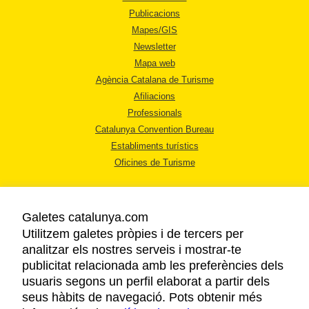
Publicacions
Mapes/GIS
Newsletter
Mapa web
Agència Catalana de Turisme
Afiliacions
Professionals
Catalunya Convention Bureau
Establiments turístics
Oficines de Turisme
Galetes catalunya.com
Utilitzem galetes pròpies i de tercers per
analitzar els nostres serveis i mostrar-te
AVÍS LEGAL
publicitat relacionada amb les preferències dels
POLÍTICA DE PRIVACITAT
usuaris segons un perfil elaborat a partir dels
COOKIES
seus hàbits de navegació. Pots obtenir més