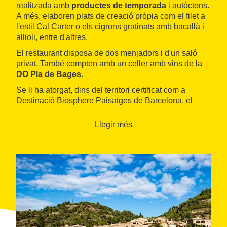
realitzada amb
productes de temporada
i autòctons.
A més, elaboren plats de creació pròpia com el filet a
l'estil Cal Carter o els cigrons gratinats amb bacallà i
allioli, entre d'altres.
El restaurant disposa de dos menjadors i d'un saló
privat. També compten amb un celler amb vins de la
DO Pla de Bages.
Se li ha atorgat, dins del territori certificat com a
Destinació Biosphere Paisatges de Barcelona, el
distintiu
Compromís Biosphere
que vetlla per la
sostenibilitat ambiental, social i econòmica.
Llegir més