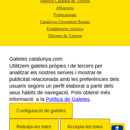
Agència Catalana de Turisme
Afiliacions
Professionals
Catalunya Convention Bureau
Establiments turístics
Oficines de Turisme
Galetes catalunya.com
Utilitzem galetes pròpies i de tercers per
analitzar els nostres serveis i mostrar-te
AVÍS LEGAL
publicitat relacionada amb les preferències dels
POLÍTICA DE PRIVACITAT
usuaris segons un perfil elaborat a partir dels
COOKIES
seus hàbits de navegació. Pots obtenir més
informació a la
Política de Galetes
ACCESSIBILITAT
.
Configuració de galetes
Copyright © 2026. Agència Catalana de Turisme. Tots els drets reservats.
Rebutja-les totes
Accepta-les totes