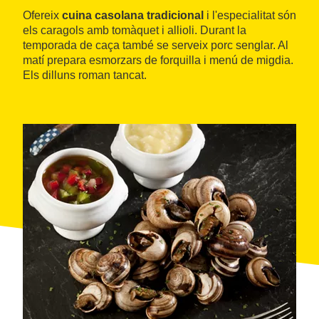
Ofereix
cuina casolana tradicional
i l'especialitat són
els caragols amb tomàquet i allioli. Durant la
temporada de caça també se serveix porc senglar. Al
matí prepara esmorzars de forquilla i menú de migdia.
Els dilluns roman tancat.