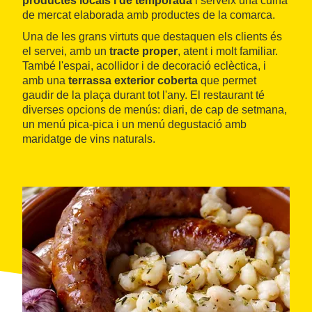
productes locals i de temporada
i serveix una cuina
de mercat elaborada amb productes de la comarca.
Una de les grans virtuts que destaquen els clients és
el servei, amb un
tracte proper
, atent i molt familiar.
També l'espai, acollidor i de decoració eclèctica, i
amb una
terrassa exterior coberta
que permet
gaudir de la plaça durant tot l'any. El restaurant té
diverses opcions de menús: diari, de cap de setmana,
un menú pica-pica i un menú degustació amb
maridatge de vins naturals.