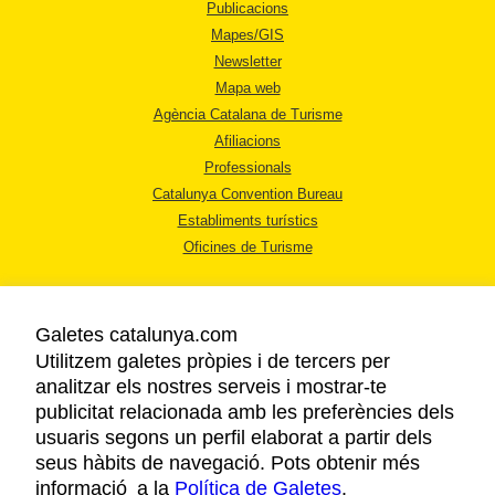
Publicacions
Mapes/GIS
Newsletter
Mapa web
Agència Catalana de Turisme
Afiliacions
Professionals
Catalunya Convention Bureau
Establiments turístics
Oficines de Turisme
Galetes catalunya.com
Utilitzem galetes pròpies i de tercers per
analitzar els nostres serveis i mostrar-te
AVÍS LEGAL
publicitat relacionada amb les preferències dels
POLÍTICA DE PRIVACITAT
usuaris segons un perfil elaborat a partir dels
COOKIES
seus hàbits de navegació. Pots obtenir més
informació a la
Política de Galetes
ACCESSIBILITAT
.