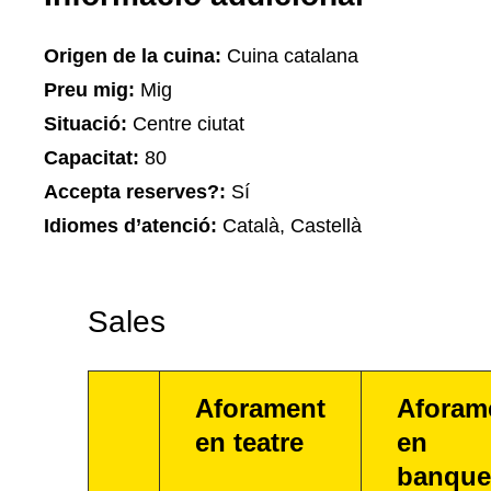
Origen de la cuina:
Cuina catalana
Preu mig:
Mig
Situació:
Centre ciutat
Capacitat:
80
Accepta reserves?:
Sí
Idiomes d’atenció:
Català, Castellà
Sales
Aforament
Aforam
en teatre
en
banque