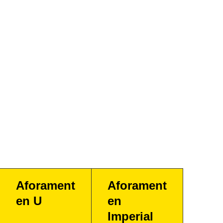
Aforament
Aforament
en U
en
Imperial