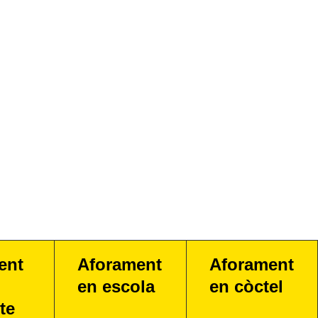
ent
Aforament
Aforament
en escola
en còctel
te