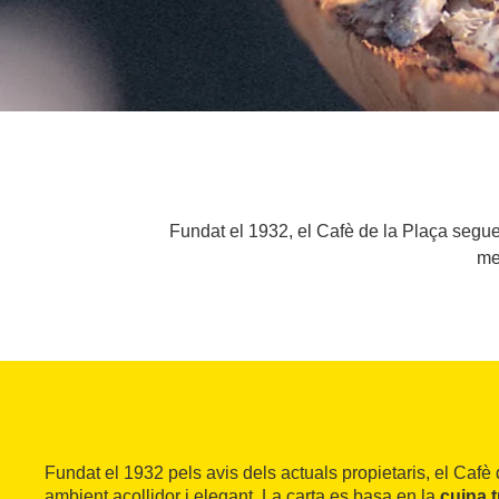
Fundat el 1932, el Cafè de la Plaça seguei
me
Fundat el 1932 pels avis dels actuals propietaris, el Cafè 
ambient acollidor i elegant. La carta es basa en la
cuina t