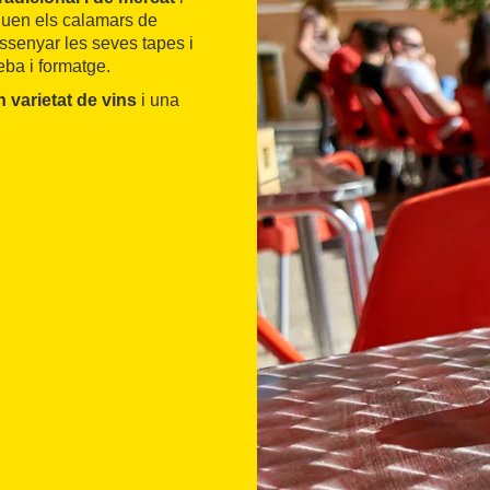
aquen els calamars de
essenyar les seves tapes i
eba i formatge.
n varietat de vins
i una