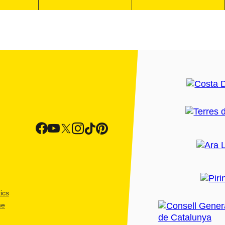
ics
me