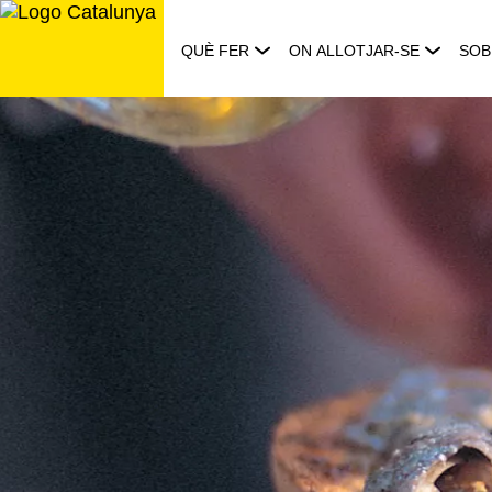
Saltar
al
QUÈ FER
ON ALLOTJAR-SE
SOB
contingut