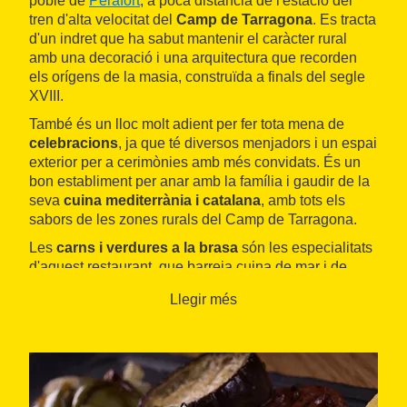
poble de
Perafort
, a poca distància de l'estació del
tren d'alta velocitat del
Camp de Tarragona
. Es tracta
d'un indret que ha sabut mantenir el caràcter rural
amb una decoració i una arquitectura que recorden
els orígens de la masia, construïda a finals del segle
XVIII.
També és un lloc molt adient per fer tota mena de
celebracions
, ja que té diversos menjadors i un espai
exterior per a cerimònies amb més convidats. És un
bon establiment per anar amb la família i gaudir de la
seva
cuina mediterrània i catalana
, amb tots els
sabors de les zones rurals del Camp de Tarragona.
Les
carns i verdures a la brasa
són les especialitats
d'aquest restaurant, que barreja cuina de mar i de
muntanya. Entre els plats més destacats també hi ha
Llegir més
altres propostes com el bacallà, els arrossos o els
caragols. També ofereixen calçotades en temporada.
Fan cuina del país de tota la vida amb una gran
qualitat.