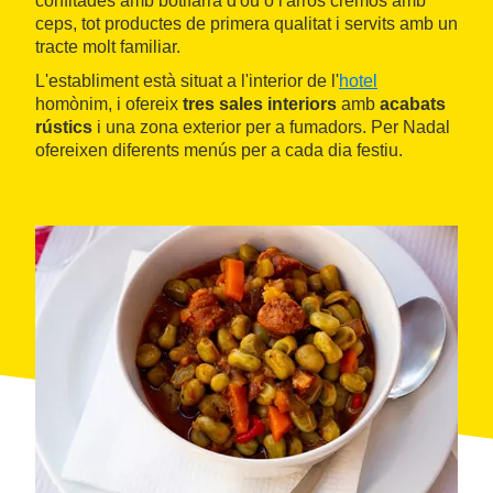
confitades amb botifarra d'ou o l'arròs cremós amb
ceps, tot productes de primera qualitat i servits amb un
tracte molt familiar.
L'establiment està situat a l'interior de l'
hotel
homònim, i ofereix
tres sales interiors
amb
acabats
rústics
i una zona exterior per a fumadors. Per Nadal
ofereixen diferents menús per a cada dia festiu.