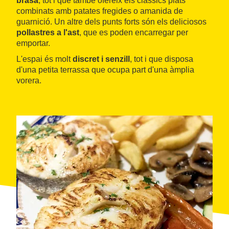
brasa
, tot i que també ofereix els clàssics plats
combinats amb patates fregides o amanida de
guarnició. Un altre dels punts forts són els deliciosos
pollastres a l'ast
, que es poden encarregar per
emportar.
L'espai és molt
discret i senzill
, tot i que disposa
d'una petita terrassa que ocupa part d'una àmplia
vorera.