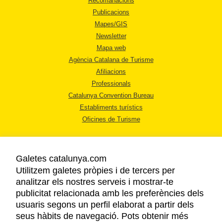
Recomanacions
Publicacions
Mapes/GIS
Newsletter
Mapa web
Agència Catalana de Turisme
Afiliacions
Professionals
Catalunya Convention Bureau
Establiments turístics
Oficines de Turisme
Galetes catalunya.com
Utilitzem galetes pròpies i de tercers per
analitzar els nostres serveis i mostrar-te
AVÍS LEGAL
publicitat relacionada amb les preferències dels
POLÍTICA DE PRIVACITAT
usuaris segons un perfil elaborat a partir dels
COOKIES
seus hàbits de navegació. Pots obtenir més