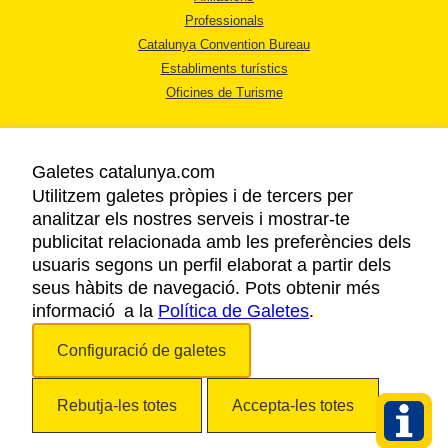
Professionals
Catalunya Convention Bureau
Establiments turístics
Oficines de Turisme
Galetes catalunya.com
Utilitzem galetes pròpies i de tercers per
analitzar els nostres serveis i mostrar-te
AVÍS LEGAL
publicitat relacionada amb les preferències dels
POLÍTICA DE PRIVACITAT
usuaris segons un perfil elaborat a partir dels
COOKIES
seus hàbits de navegació. Pots obtenir més
informació a la
Política de Galetes
ACCESSIBILITAT
.
Configuració de galetes
Copyright © 2026. Agència Catalana de Turisme. Tots els drets reservats.
Rebutja-les totes
Accepta-les totes