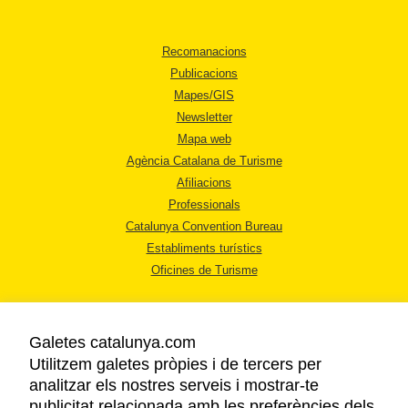
Recomanacions
Publicacions
Mapes/GIS
Newsletter
Mapa web
Agència Catalana de Turisme
Afiliacions
Professionals
Catalunya Convention Bureau
Establiments turístics
Oficines de Turisme
Galetes catalunya.com
Utilitzem galetes pròpies i de tercers per
analitzar els nostres serveis i mostrar-te
AVÍS LEGAL
publicitat relacionada amb les preferències dels