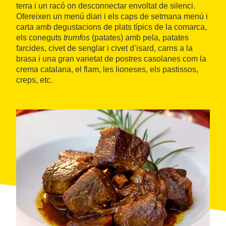
terra i un racó on desconnectar envoltat de silenci.
Ofereixen un menú diari i els caps de setmana menú i
carta amb degustacions de plats típics de la comarca,
els coneguts
trumfos
(patates) amb pela, patates
farcides, civet de senglar i civet d’isard, carns a la
brasa i una gran varietat de postres casolanes com la
crema catalana, el flam, les lioneses, els pastissos,
creps, etc.