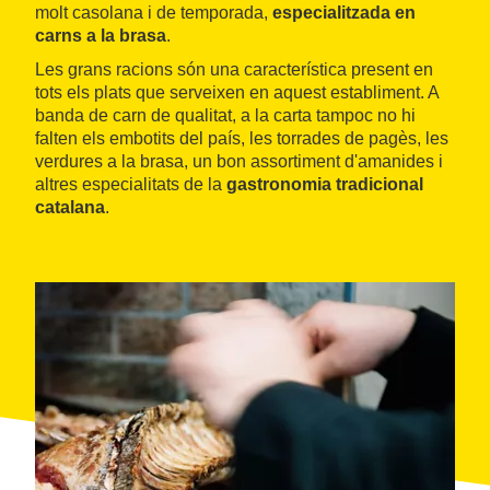
molt casolana i de temporada,
especialitzada en
carns a la brasa
.
Les grans racions són una característica present en
tots els plats que serveixen en aquest establiment. A
banda de carn de qualitat, a la carta tampoc no hi
falten els embotits del país, les torrades de pagès, les
verdures a la brasa, un bon assortiment d'amanides i
altres especialitats de la
gastronomia tradicional
catalana
.