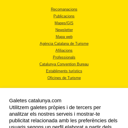
Recomanacions
Publicacions
Mapes/GIS
Newsletter
Mapa web
Agència Catalana de Turisme
Afiliacions
Professionals
Catalunya Convention Bureau
Establiments turístics
Oficines de Turisme
Galetes catalunya.com
Utilitzem galetes pròpies i de tercers per
analitzar els nostres serveis i mostrar-te
AVÍS LEGAL
publicitat relacionada amb les preferències dels
POLÍTICA DE PRIVACITAT
usuaris segons un perfil elaborat a partir dels