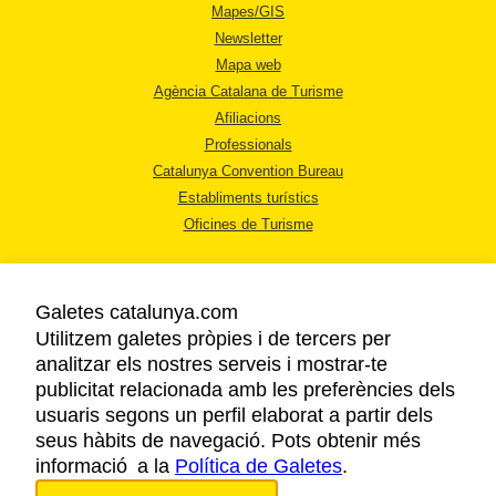
Mapes/GIS
Newsletter
Mapa web
Agència Catalana de Turisme
Afiliacions
Professionals
Catalunya Convention Bureau
Establiments turístics
Oficines de Turisme
Galetes catalunya.com
Utilitzem galetes pròpies i de tercers per
analitzar els nostres serveis i mostrar-te
AVÍS LEGAL
publicitat relacionada amb les preferències dels
POLÍTICA DE PRIVACITAT
usuaris segons un perfil elaborat a partir dels
COOKIES
seus hàbits de navegació. Pots obtenir més
informació a la
Política de Galetes
ACCESSIBILITAT
.