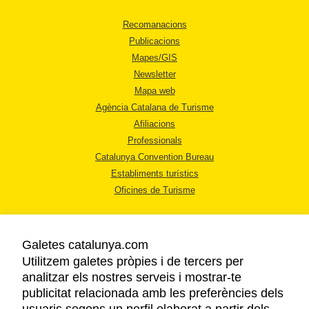
Recomanacions
Publicacions
Mapes/GIS
Newsletter
Mapa web
Agència Catalana de Turisme
Afiliacions
Professionals
Catalunya Convention Bureau
Establiments turístics
Oficines de Turisme
Galetes catalunya.com
Utilitzem galetes pròpies i de tercers per
analitzar els nostres serveis i mostrar-te
AVÍS LEGAL
publicitat relacionada amb les preferències dels
POLÍTICA DE PRIVACITAT