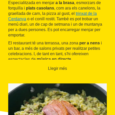
Especialitzada en menjar
a la brasa
, esmorzars de
forquilla i
plats casolans
, com ara els canelons, la
graellada de carn, la pizza al gust, el
trinxat de la
Cerdanya
o el conill rostit. També es pot trobar un
menú diari, un de cap de setmana i un de muntanya
per a dues persones. Es pot encarregar menjar per
emportar.
El restaurant té una terrassa, una zona
per a nens
i
un bar, a més de salons privats per realitzar petites
celebracions. I, de tant en tant, s'hi ofereixen
espectacles de
música en directe
.
Llegir més