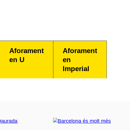
Aforament
Aforament
en U
en
Imperial