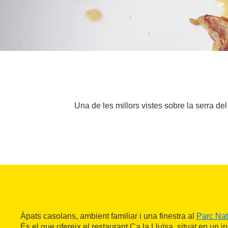
Una de les millors vistes sobre la serra de
Àpats casolans, ambient familiar i una finestra al
Parc Nat
És el que ofereix el restaurant Ca la Lluïsa, situat en un i