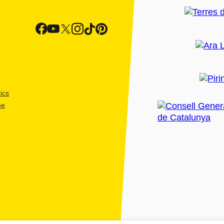
ics
me