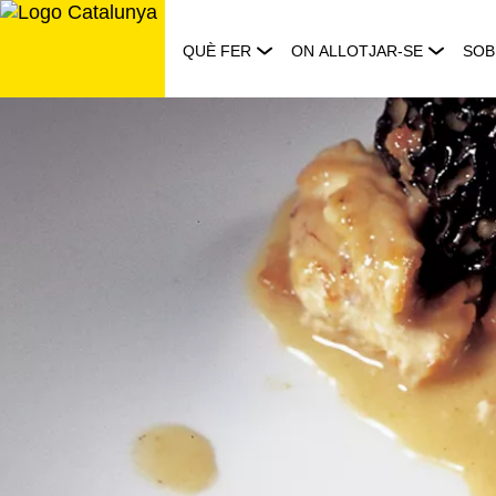
Saltar
al
QUÈ FER
ON ALLOTJAR-SE
SOB
contingut