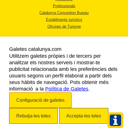
Professionals
Catalunya Convention Bureau
Establiments turístics
Oficines de Turisme
Galetes catalunya.com
Utilitzem galetes pròpies i de tercers per
analitzar els nostres serveis i mostrar-te
AVÍS LEGAL
publicitat relacionada amb les preferències dels
POLÍTICA DE PRIVACITAT
usuaris segons un perfil elaborat a partir dels
COOKIES
seus hàbits de navegació. Pots obtenir més
informació a la
Política de Galetes
ACCESSIBILITAT
.
Configuració de galetes
Copyright © 2026. Agència Catalana de Turisme. Tots els drets reservats.
Rebutja-les totes
Accepta-les totes