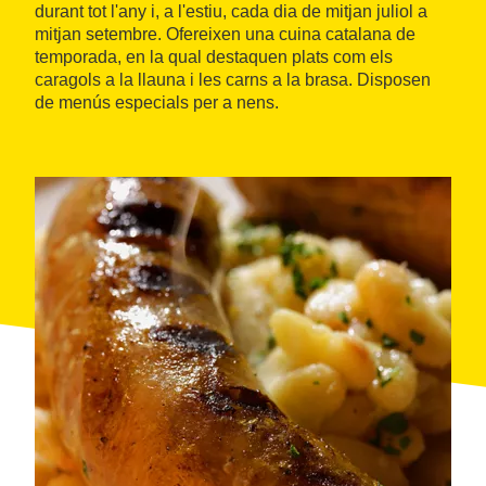
durant tot l'any i, a l'estiu, cada dia de mitjan juliol a
mitjan setembre. Ofereixen una cuina catalana de
temporada, en la qual destaquen plats com els
caragols a la llauna i les carns a la brasa. Disposen
de menús especials per a nens.