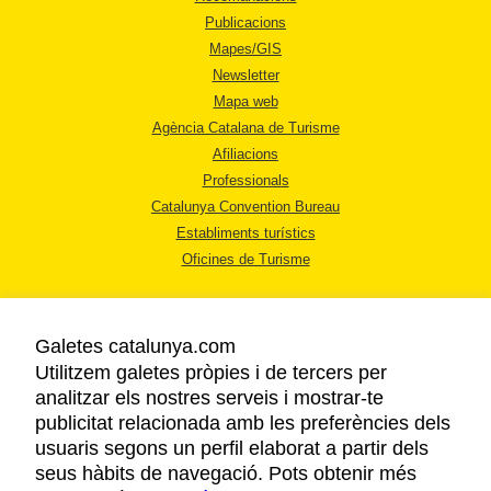
Publicacions
Mapes/GIS
Newsletter
Mapa web
Agència Catalana de Turisme
Afiliacions
Professionals
Catalunya Convention Bureau
Establiments turístics
Oficines de Turisme
Galetes catalunya.com
Utilitzem galetes pròpies i de tercers per
analitzar els nostres serveis i mostrar-te
AVÍS LEGAL
publicitat relacionada amb les preferències dels
POLÍTICA DE PRIVACITAT
usuaris segons un perfil elaborat a partir dels
COOKIES
seus hàbits de navegació. Pots obtenir més