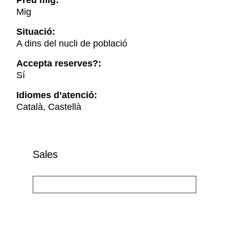
Preu mig:
Mig
Situació:
A dins del nucli de població
Accepta reserves?:
Sí
Idiomes d’atenció:
Català, Castellà
Sales