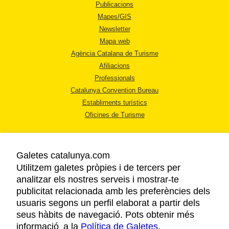
Publicacions
Mapes/GIS
Newsletter
Mapa web
Agència Catalana de Turisme
Afiliacions
Professionals
Catalunya Convention Bureau
Establiments turístics
Oficines de Turisme
Galetes catalunya.com
Utilitzem galetes pròpies i de tercers per
analitzar els nostres serveis i mostrar-te
AVÍS LEGAL
publicitat relacionada amb les preferències dels
POLÍTICA DE PRIVACITAT
usuaris segons un perfil elaborat a partir dels
COOKIES
seus hàbits de navegació. Pots obtenir més
informació a la
Política de Galetes
ACCESSIBILITAT
.