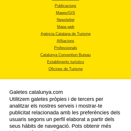
Publicacions
Mapes/GIS
Newsletter
Mapa web
Agència Catalana de Turisme
Afiliacions
Professionals
Catalunya Convention Bureau
Establiments turístics
Oficines de Turisme
Galetes catalunya.com
Utilitzem galetes pròpies i de tercers per
analitzar els nostres serveis i mostrar-te
AVÍS LEGAL
publicitat relacionada amb les preferències dels
POLÍTICA DE PRIVACITAT
usuaris segons un perfil elaborat a partir dels
COOKIES
seus hàbits de navegació. Pots obtenir més