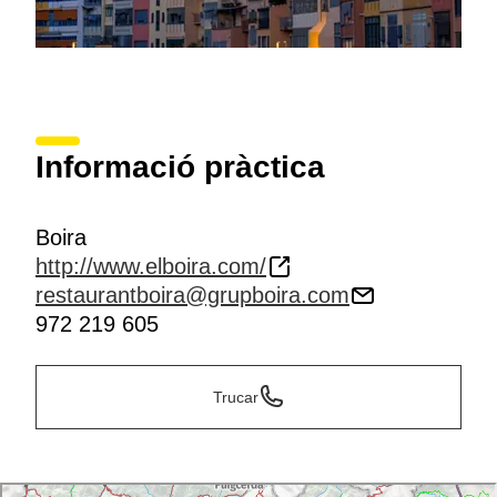
Informació pràctica
Boira
http://www.elboira.com/
restaurantboira@grupboira.com
972 219 605
Trucar