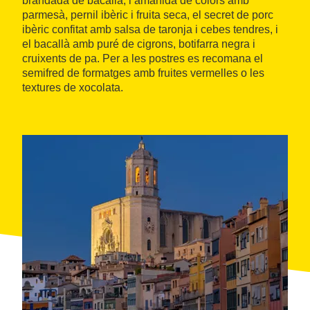
brandada de bacallà, l’amanida de colors amb
parmesà, pernil ibèric i fruita seca, el secret de porc
ibèric confitat amb salsa de taronja i cebes tendres, i
el bacallà amb puré de cigrons, botifarra negra i
cruixents de pa. Per a les postres es recomana el
semifred de formatges amb fruites vermelles o les
textures de xocolata.