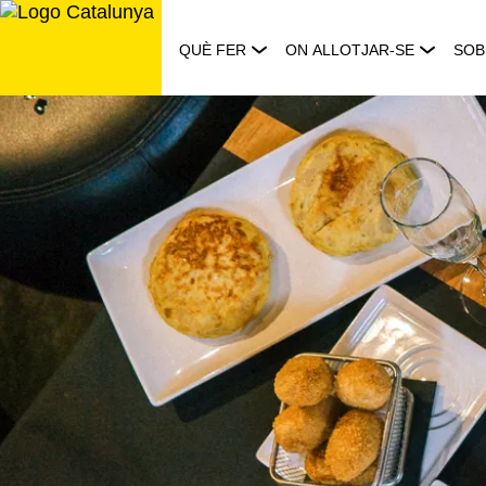
Saltar
al
QUÈ FER
ON ALLOTJAR-SE
SOB
contingut