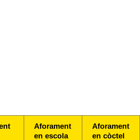
ent
Aforament
Aforament
en escola
en còctel