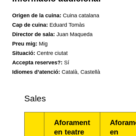
Origen de la cuina:
Cuina catalana
Cap de cuina:
Eduard Tomàs
Director de sala:
Juan Maqueda
Preu mig:
Mig
Situació:
Centre ciutat
Accepta reserves?:
Sí
Idiomes d’atenció:
Català, Castellà
Sales
Aforament
Aforam
en teatre
en