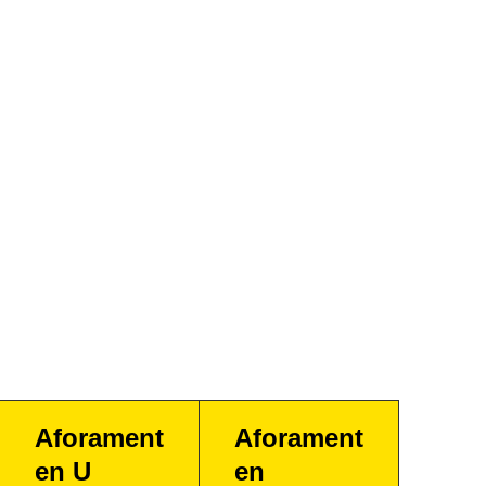
Aforament
Aforament
en U
en