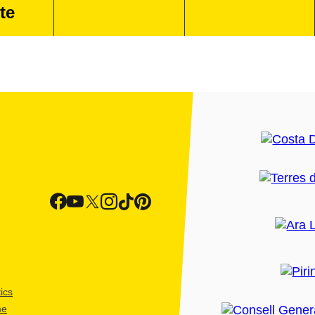
te
ics
me