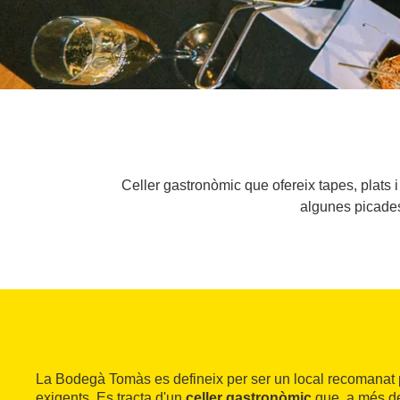
Celler gastronòmic que ofereix tapes, plats i
algunes picades d
La Bodegà Tomàs es defineix per ser un local recomanat p
exigents. Es tracta d'un
celler gastronòmic
que, a més de