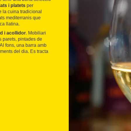
ats i platets
per
 la cuina tradicional
ats mediterranis que
a llatina.
id i acollidor
. Mobiliari
es parets, pintades de
 Al fons, una barra amb
ments del dia. Es tracta