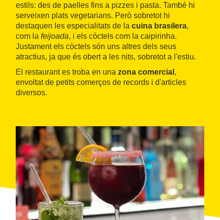
estils: des de paelles fins a pizzes i pasta. També hi
serveixen plats vegetarians. Però sobretot hi
destaquen les especialitats de la
cuina brasilera
,
com la
feijoada
, i els còctels com la caipirinha.
Justament els còctels són uns altres dels seus
atractius, ja que és obert a les nits, sobretot a l'estiu.
El restaurant es troba en una
zona comercial
,
envoltat de petits comerços de records i d'articles
diversos.