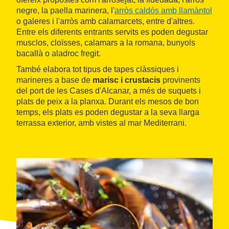
negre, la paella marinera, l'
arròs caldós amb llamàntol
o galeres i l'arròs amb calamarcets, entre d'altres.
Entre els diferents entrants servits es poden degustar
musclos, cloïsses, calamars a la romana, bunyols
bacallà o aladroc fregit.
També elabora tot tipus de tapes clàssiques i
marineres a base de
marisc i crustacis
provinents
del port de les Cases d'Alcanar, a més de suquets i
plats de peix a la planxa. Durant els mesos de bon
temps, els plats es poden degustar a la seva llarga
terrassa exterior, amb vistes al mar Mediterrani.