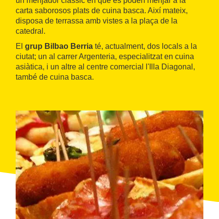
un menjador clàssic en què es poden menjar a la
carta saborosos plats de cuina basca. Així mateix,
disposa de terrassa amb vistes a la plaça de la
catedral.
El
grup Bilbao Berria
té, actualment, dos locals a la
ciutat; un al carrer Argenteria, especialitzat en cuina
asiàtica, i un altre al centre comercial l'Illa Diagonal,
també de cuina basca.