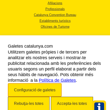
Afiliacions
Professionals
Catalunya Convention Bureau
Establiments turístics
Oficines de Turisme
Galetes catalunya.com
Utilitzem galetes pròpies i de tercers per
analitzar els nostres serveis i mostrar-te
AVÍS LEGAL
publicitat relacionada amb les preferències dels
POLÍTICA DE PRIVACITAT
usuaris segons un perfil elaborat a partir dels
COOKIES
seus hàbits de navegació. Pots obtenir més
informació a la
Política de Galetes
ACCESSIBILITAT
.
Configuració de galetes
Copyright © 2026. Agència Catalana de Turisme. Tots els drets reservats.
Rebutja-les totes
Accepta-les totes