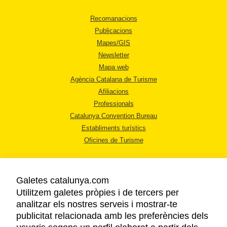
Recomanacions
Publicacions
Mapes/GIS
Newsletter
Mapa web
Agència Catalana de Turisme
Afiliacions
Professionals
Catalunya Convention Bureau
Establiments turístics
Oficines de Turisme
Galetes catalunya.com
Utilitzem galetes pròpies i de tercers per
analitzar els nostres serveis i mostrar-te
AVÍS LEGAL
publicitat relacionada amb les preferències dels
POLÍTICA DE PRIVACITAT