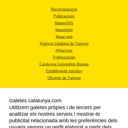
Recomanacions
Publicacions
Mapes/GIS
Newsletter
Mapa web
Agència Catalana de Turisme
Afiliacions
Professionals
Catalunya Convention Bureau
Establiments turístics
Oficines de Turisme
Galetes catalunya.com
Utilitzem galetes pròpies i de tercers per
analitzar els nostres serveis i mostrar-te
AVÍS LEGAL
publicitat relacionada amb les preferències dels
POLÍTICA DE PRIVACITAT
usuaris segons un perfil elaborat a partir dels