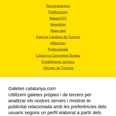
Recomanacions
Publicacions
Mapes/GIS
Newsletter
Mapa web
Agència Catalana de Turisme
Afiliacions
Professionals
Catalunya Convention Bureau
Establiments turístics
Oficines de Turisme
Galetes catalunya.com
Utilitzem galetes pròpies i de tercers per
analitzar els nostres serveis i mostrar-te
AVÍS LEGAL
publicitat relacionada amb les preferències dels
POLÍTICA DE PRIVACITAT
usuaris segons un perfil elaborat a partir dels