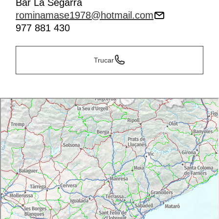
Bar La Segarra
rominamase1978@hotmail.com
977 881 430
Trucar