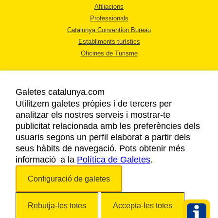
Afiliacions
Professionals
Catalunya Convention Bureau
Establiments turístics
Oficines de Turisme
Galetes catalunya.com
Utilitzem galetes pròpies i de tercers per
analitzar els nostres serveis i mostrar-te
AVÍS LEGAL
publicitat relacionada amb les preferències dels
POLÍTICA DE PRIVACITAT
usuaris segons un perfil elaborat a partir dels
COOKIES
seus hàbits de navegació. Pots obtenir més
informació a la
Política de Galetes
ACCESSIBILITAT
.
Configuració de galetes
Copyright © 2026. Agència Catalana de Turisme. Tots els drets reservats.
Rebutja-les totes
Accepta-les totes