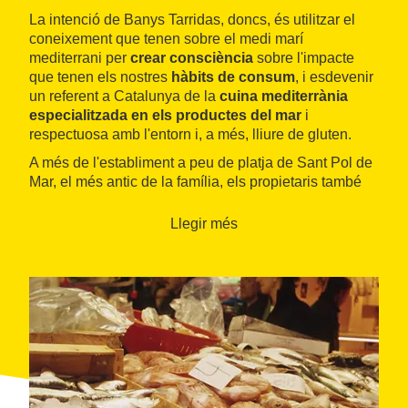
La intenció de Banys Tarridas, doncs, és utilitzar el
coneixement que tenen sobre el medi marí
mediterrani per
crear consciència
sobre l'impacte
que tenen els nostres
hàbits de consum
, i esdevenir
un referent a Catalunya de la
cuina mediterrània
especialitzada en els productes del mar
i
respectuosa amb l'entorn i, a més, lliure de gluten.
A més de l'establiment a peu de platja de Sant Pol de
Mar, el més antic de la família, els propietaris també
gestionen els restaurants
El Peix Grillat
i
Mas
Cànovas
, a
Pineda de Mar
.
Llegir més