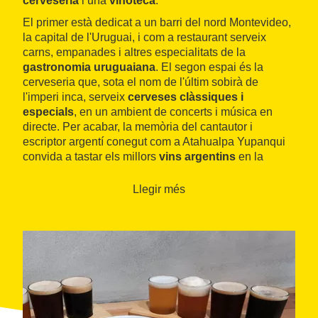
cerveseria
i una
vinoteca
.
El primer està dedicat a un barri del nord Montevideo,
la capital de l'Uruguai, i com a restaurant serveix
carns, empanades i altres especialitats de la
gastronomia uruguaiana
. El segon espai és la
cerveseria que, sota el nom de l'últim sobirà de
l'imperi inca, serveix
cerveses clàssiques i
especials
, en un ambient de concerts i música en
directe. Per acabar, la memòria del cantautor i
escriptor argentí conegut com a Atahualpa Yupanqui
convida a tastar els millors
vins argentins
en la
intimitat i el caliu de la vinoteca.
Llegir més