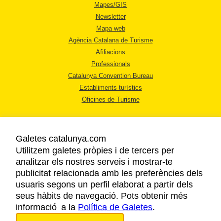
Mapes/GIS
Newsletter
Mapa web
Agència Catalana de Turisme
Afiliacions
Professionals
Catalunya Convention Bureau
Establiments turístics
Oficines de Turisme
Galetes catalunya.com
Utilitzem galetes pròpies i de tercers per
analitzar els nostres serveis i mostrar-te
AVÍS LEGAL
publicitat relacionada amb les preferències dels
POLÍTICA DE PRIVACITAT
usuaris segons un perfil elaborat a partir dels
COOKIES
seus hàbits de navegació. Pots obtenir més
informació a la
Política de Galetes
ACCESSIBILITAT
.