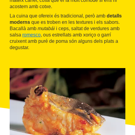
mateix carrer, cosa que el fa molt còmode si ens hi
acostem amb cotxe.
La cuina que ofereix és tradicional, però amb
detalls
moderns
que es troben en les textures i els sabors.
Bacallà amb
mutabái
i ceps, saltat de verdures amb
salsa
romesco
, ous estrellats amb xoriço o garrí
cruixent amb puré de poma són alguns dels plats a
degustar.