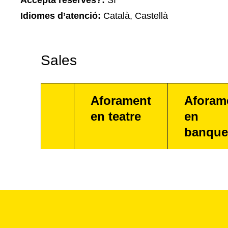
Accepta reserves?:
Sí
Idiomes d’atenció:
Català, Castellà
Sales
Aforament
Aforam
en teatre
en
banque