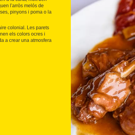
quen l'arròs melós de
nses, pinyons i poma o la
ire colonial. Les parets
nen els colors ocres i
da a crear una atmosfera