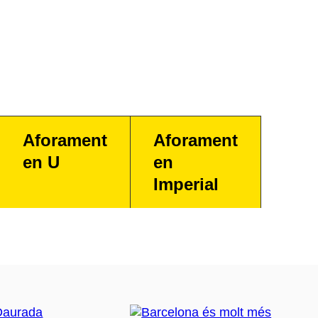
Aforament
Aforament
en U
en
Imperial