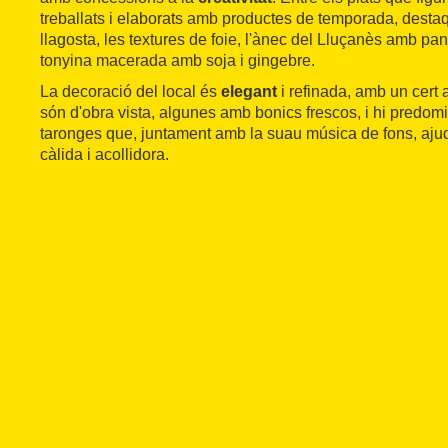
treballats i elaborats amb productes de temporada, desta
llagosta, les textures de foie, l'ànec del Lluçanès amb pa
tonyina macerada amb soja i gingebre.
La decoració del local és
elegant
i refinada, amb un cert a
són d'obra vista, algunes amb bonics frescos, i hi predomi
taronges que, juntament amb la suau música de fons, aju
càlida i acollidora.