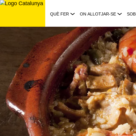
Saltar
al
QUÈ FER
ON ALLOTJAR-SE
SOB
contingut