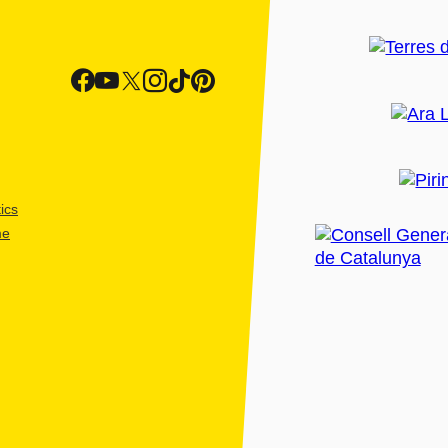
ics
me