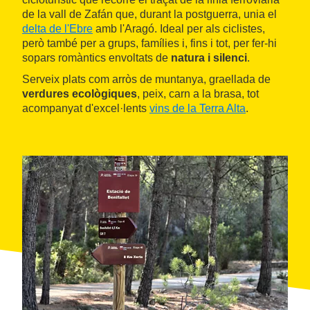
de la vall de Zafán que, durant la postguerra, unia el
delta de l'Ebre
amb l'Aragó. Ideal per als ciclistes,
però també per a grups, famílies i, fins i tot, per fer-hi
sopars romàntics envoltats de
natura i silenci
.
Serveix plats com arròs de muntanya, graellada de
verdures ecològiques
, peix, carn a la brasa, tot
acompanyat d'excel·lents
vins de la Terra Alta
.