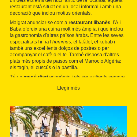
un dels extrems del nucli antic de la localitat, aquest
restaurant està situat en un local informal i amb una
decoració que inclou motius orientals.
Malgrat anunciar-se com a
restaurant libanès
, l'Ali
Baba ofereix una cuina molt més àmplia i que inclou
la gastronomia d'altres països àrabs. Entre les seves
especialitats hi ha l'
hummus
, el falàfel, el kebab i
també uns excel·lents dolços de postres o per
acompanyar el cafè o el te. També disposa d'altres
plats més propis de països com el Marroc o Algèria:
els tagín, el cuscús o la pastilla.
Té un
menú diari
econòmic i els seus clients sempre
hi trobaran alguna proposta que els agradi a la seva
Llegir més
extensa carta. A més, l'ambient és agradable i
l'atenció del personal, molt familiar.