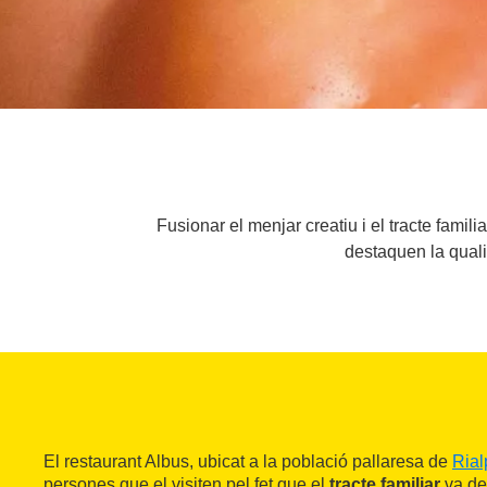
Fusionar el menjar creatiu i el tracte famili
destaquen la qualit
El restaurant Albus, ubicat a la població pallaresa de
Rial
persones que el visiten pel fet que el
tracte familiar
va de