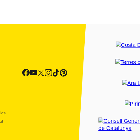
ics
me