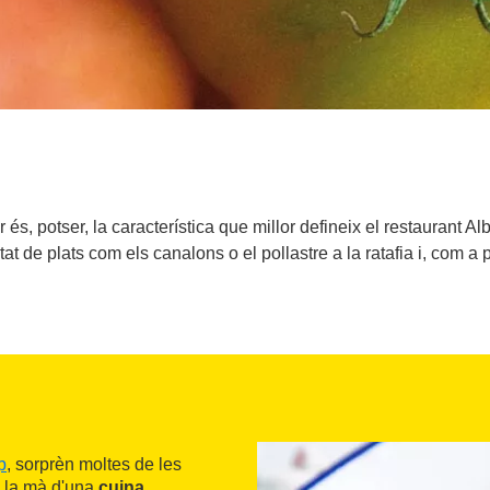
ar és, potser, la característica que millor defineix el restaurant 
at de plats com els canalons o el pollastre a la ratafia i, com a po
p
, sorprèn moltes de les
 la mà d'una
cuina