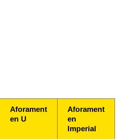
Aforament
Aforament
en U
en
Imperial