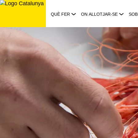
Saltar
al
QUÈ FER
ON ALLOTJAR-SE
SOB
contingut