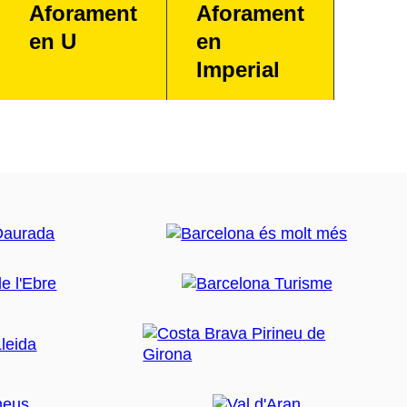
Aforament
Aforament
en U
en
Imperial