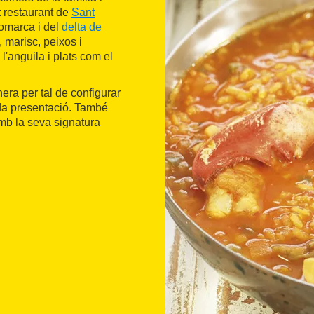
t restaurant de
Sant
comarca i del
delta de
 marisc, peixos i
 l'anguila i plats com el
nera per tal de configurar
da presentació. També
mb la seva signatura