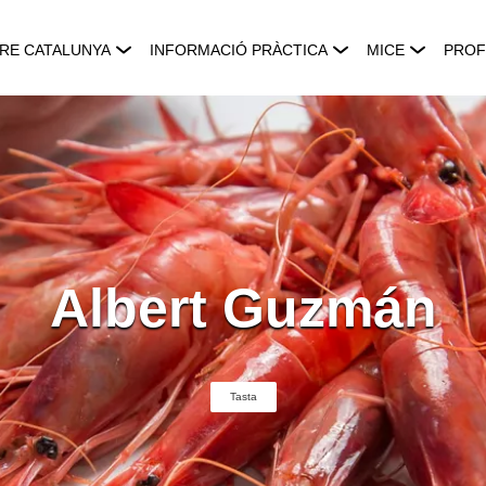
RE CATALUNYA
INFORMACIÓ PRÀCTICA
MICE
PROF
Albert Guzmán
Tasta