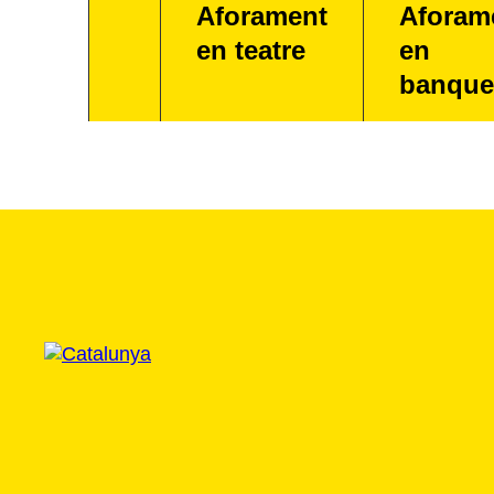
Aforament
Aforam
en teatre
en
banque