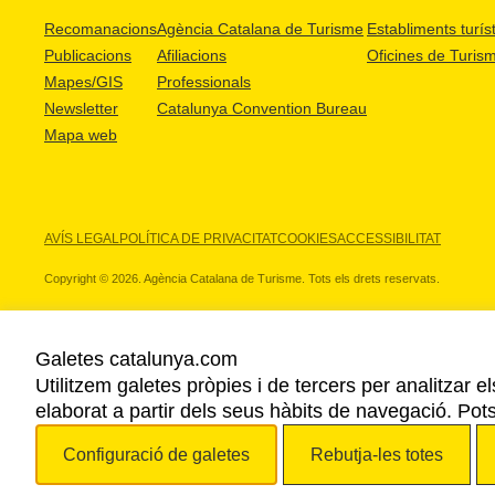
Recomanacions
Agència Catalana de Turisme
Establiments turíst
Publicacions
Afiliacions
Oficines de Turis
Mapes/GIS
Professionals
Newsletter
Catalunya Convention Bureau
Mapa web
AVÍS LEGAL
POLÍTICA DE PRIVACITAT
COOKIES
ACCESSIBILITAT
Copyright © 2026. Agència Catalana de Turisme. Tots els drets reservats.
Galetes catalunya.com
Utilitzem galetes pròpies i de tercers per analitzar e
ELS NOSTRES PARTNERS
elaborat a partir dels seus hàbits de navegació. Pot
Configuració de galetes
Rebutja-les totes