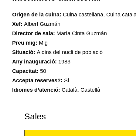
Origen de la cuina:
Cuina castellana, Cuina catala
Xef:
Albert Guzmán
Director de sala:
María Cinta Guzmán
Preu mig:
Mig
Situació:
A dins del nucli de població
Any inauguració:
1983
Capacitat:
50
Accepta reserves?:
Sí
Idiomes d’atenció:
Català, Castellà
Sales