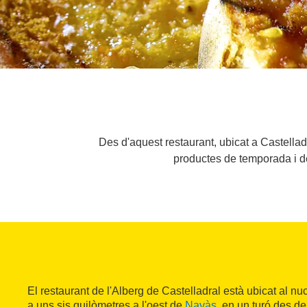
Des d'aquest restaurant, ubicat a Castella
productes de temporada i de
El restaurant de l'Alberg de Castelladral està ubicat al n
a uns sis quilòmetres a l'oest de
Navàs
, en un turó des de