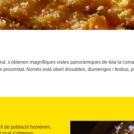
dral, s'obtenen magnífiques vistes panoràmiques de tota la co
 proximitat. Només està obert dissabtes, diumenges i festius, p
ucli de població homònim,
l qual s'obtenen