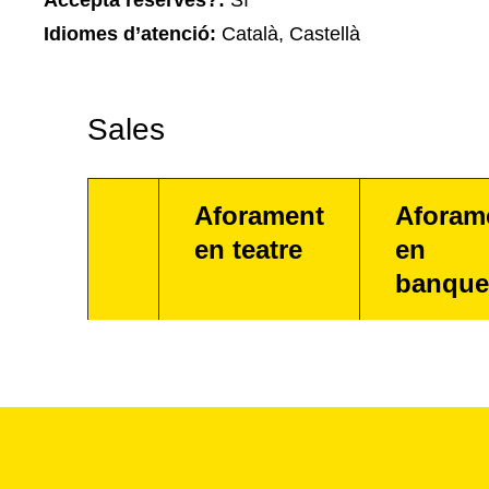
Accepta reserves?:
Sí
Idiomes d’atenció:
Català, Castellà
Sales
Aforament
Aforam
en teatre
en
banque