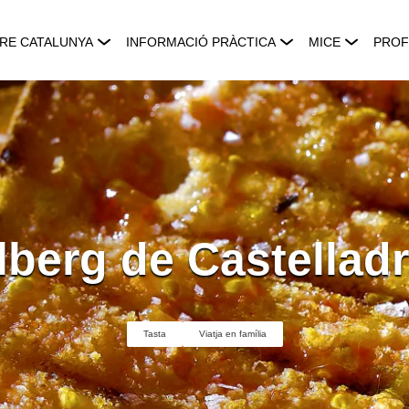
RE CATALUNYA
INFORMACIÓ PRÀCTICA
MICE
PROF
lberg de Castelladr
Tasta
Viatja en família