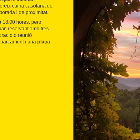
ereix cuina casolana de
orada i de proximitat.
a 18.00 hores, però
ar, reservant amb tres
bració o reunió
'aparcament i una
plaça