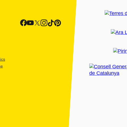
ics
me