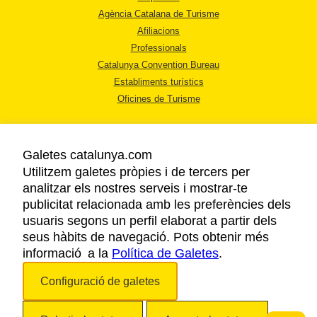
Agència Catalana de Turisme
Afiliacions
Professionals
Catalunya Convention Bureau
Establiments turístics
Oficines de Turisme
Galetes catalunya.com
Utilitzem galetes pròpies i de tercers per
analitzar els nostres serveis i mostrar-te
AVÍS LEGAL
publicitat relacionada amb les preferències dels
POLÍTICA DE PRIVACITAT
usuaris segons un perfil elaborat a partir dels
COOKIES
seus hàbits de navegació. Pots obtenir més
informació a la
Política de Galetes
ACCESSIBILITAT
.
Configuració de galetes
Copyright © 2026. Agència Catalana de Turisme. Tots els drets reservats.