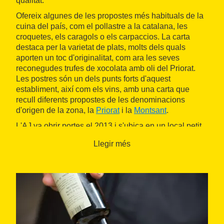
qualitat.
Ofereix algunes de les propostes més habituals de la
cuina del país, com el pollastre a la catalana, les
croquetes, els caragols o els carpaccios. La carta
destaca per la varietat de plats, molts dels quals
aporten un toc d'originalitat, com ara les seves
reconegudes trufes de xocolata amb oli del Priorat.
Les postres són un dels punts forts d'aquest
establiment, així com els vins, amb una carta que
recull diferents propostes de les denominacions
d'origen de la zona, la
Priorat
i la
Montsant
.
L'AJ va obrir portes el 2013 i s'ubica en un local petit,
però acollidor i ben decorat, ideal per a tota mena
Llegir més
d'ocasions: des d'un àpat de feina fins a una cita en
parella o amb la família. Disposa de
carta i tapes
per
compartir i també d'un
menú diari
.