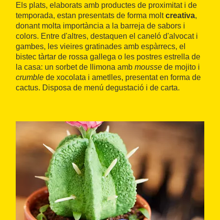
Els plats, elaborats amb productes de proximitat i de
temporada, estan presentats de forma molt
creativa
,
donant molta importància a la barreja de sabors i
colors. Entre d'altres, destaquen el caneló d'alvocat i
gambes, les vieires gratinades amb espàrrecs, el
bistec tàrtar de rossa gallega o les postres estrella de
la casa: un sorbet de llimona amb
mousse
de mojito i
crumble
de xocolata i ametlles, presentat en forma de
cactus. Disposa de menú degustació i de carta.