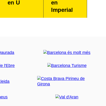
en U
en
Imperial