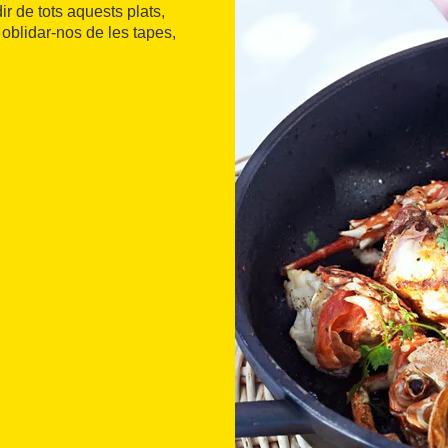
ir de tots aquests plats,
oblidar-nos de les tapes,