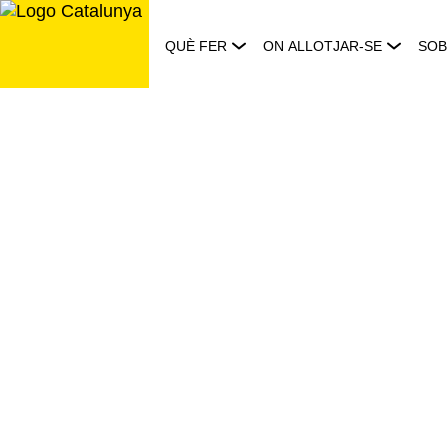
Saltar
al
QUÈ FER
ON ALLOTJAR-SE
SOB
contingut