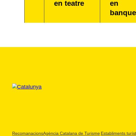
en teatre
en
banque
Recomanacions
Agència Catalana de Turisme
Establiments turíst