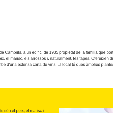
 de Cambrils, a un edifici de 1935 propietat de la familia que po
ix, el marisc, els arrossos i, naturalment, les tapes. Ofereixen di
bé d'una extensa carta de vins. El local té dues àmplies plantes
s són el peix, el marisc i