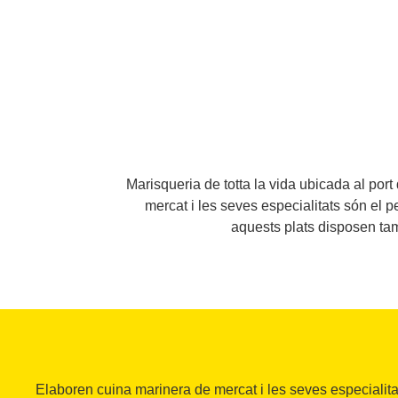
Marisqueria de totta la vida ubicada al port
mercat i les seves especialitats són el pe
aquests plats disposen tam
Elaboren cuina marinera de mercat i les seves especialitat