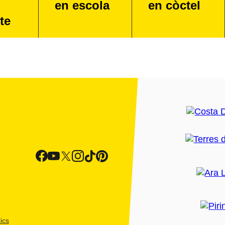
en escola
en còctel
te
ics