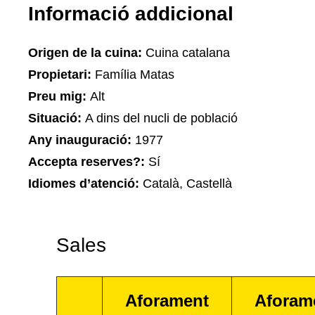
Informació addicional
Origen de la cuina:
Cuina catalana
Propietari:
Família Matas
Preu mig:
Alt
Situació:
A dins del nucli de població
Any inauguració:
1977
Accepta reserves?:
Sí
Idiomes d’atenció:
Català, Castellà
Sales
Aforament
Aforam