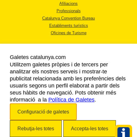
Afiliacions
Professionals
Catalunya Convention Bureau
Establiments turístics
Oficines de Turisme
Galetes catalunya.com
Utilitzem galetes pròpies i de tercers per
analitzar els nostres serveis i mostrar-te
AVÍS LEGAL
publicitat relacionada amb les preferències dels
POLÍTICA DE PRIVACITAT
usuaris segons un perfil elaborat a partir dels
COOKIES
seus hàbits de navegació. Pots obtenir més
informació a la
Política de Galetes
ACCESSIBILITAT
.
Configuració de galetes
Copyright © 2026. Agència Catalana de Turisme. Tots els drets reservats.
Rebutja-les totes
Accepta-les totes