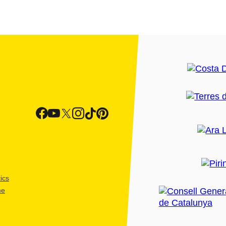
ics
me