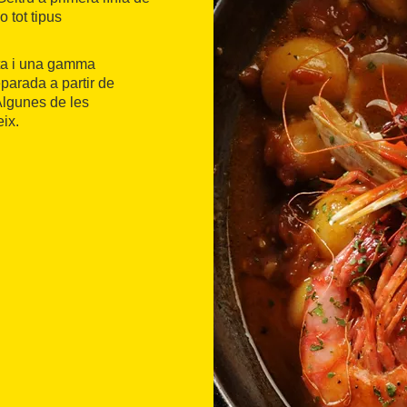
o tot tipus
sta i una gamma
eparada a partir de
Algunes de les
eix.