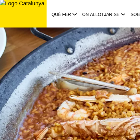
Saltar
al
QUÈ FER
ON ALLOTJAR-SE
SOB
contingut