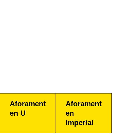
Aforament
Aforament
en U
en
Imperial