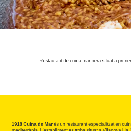
Restaurant de cuina marinera situat a primer
1918 Cuina de Mar
és un restaurant especialitzat en cuin
mediterrània. L'establiment es troba situat a Vilanova i la 