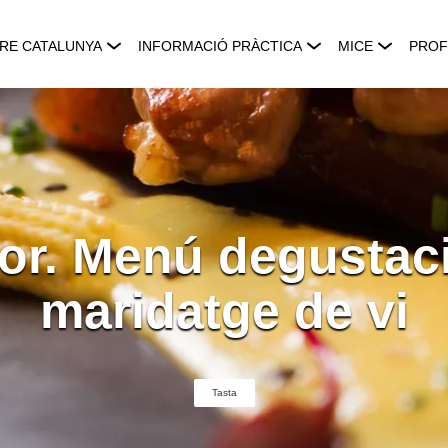
RE CATALUNYA
INFORMACIÓ PRÀCTICA
MICE
PROF
or. Menú degustac
maridatge de vi
Tasta