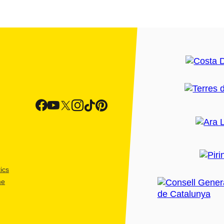
ics
me