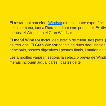
El restaurant barceloní
Windsor
ofereix quatre experièncie
de la setmana, tant a l'hora de dinar com per sopar. Es di
menús: el Windsor o el Gran Windsor.
El
menú Windsor
inclou degustació de cuina, tres plats, 
de tres vins. El
Gran Winsor
consta de dues degustacions
principals, postres digestives i postres finals, i maridatge 
Les ampolles variaran segons la selecció prèvia de Winds
menús inclouen aigua, cafès i pastes de te.