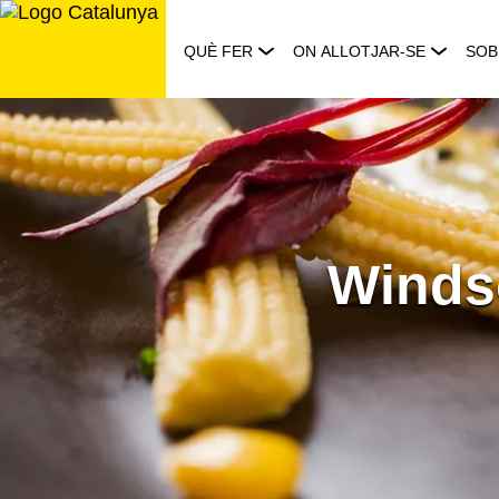
Saltar
al
QUÈ FER
ON ALLOTJAR-SE
SOB
contingut
Winds