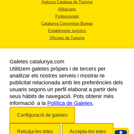
Agència Catalana de Turisme
Afiliacions
Professionals
Catalunya Convention Bureau
Establiments turístics
Oficines de Turisme
Galetes catalunya.com
Utilitzem galetes pròpies i de tercers per
analitzar els nostres serveis i mostrar-te
AVÍS LEGAL
publicitat relacionada amb les preferències dels
POLÍTICA DE PRIVACITAT
usuaris segons un perfil elaborat a partir dels
COOKIES
seus hàbits de navegació. Pots obtenir més
ACCESSIBILITAT
informació a la
Política de Galetes
.
Configuració de galetes
Copyright © 2026. Agència Catalana de Turisme. Tots els drets reservats.
Rebutja-les totes
Accepta-les totes