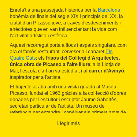
Enrola't a una passejada històrica per la
Barcelona
bohèmia de finals del segle XIX i principis del XX, la
ciutat d'un Picasso jove, a través d'esdeveniments i
anècdotes que en van influenciar tant la vida com
l'activitat artística i estètica.
Aquest recorregut porta a llocs i espais singulars, com
ara el famós restaurant, cerveseria i cabaret
Els
Quatre Gats
; els
frisos del Col·legi d'Arquitectes,
única obra de Picasso a l'aire lliure
; a la Llotja de
Mar, l'escola d'art on va estudiar, i al
carrer d'Avinyó
,
inspirador per a l'artista.
El trajecte acaba amb una visita guiada al Museu
Picasso, fundat el 1963 gràcies a la col·lecció d'obres
donades per l'escultor i escriptor Jaume Sabartès,
secretari particular de l'artista. Un museu de
referència per entendre i conèixer els primers anys de
formació i desenvolupament de l'artista a través de
Llegir més
més de 4.000 obres del pintor.