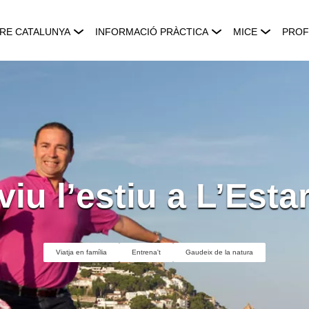
RE CATALUNYA
INFORMACIÓ PRÀCTICA
MICE
PROF
viu l’estiu a L’Estar
Viatja en família
Entrena't
Gaudeix de la natura