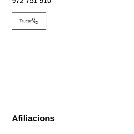
972 751 910
Trucar
Afiliacions