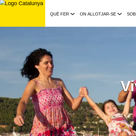
Saltar
al
QUÈ FER
ON ALLOTJAR-SE
SOB
contingut
Vi