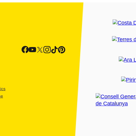
ics
me