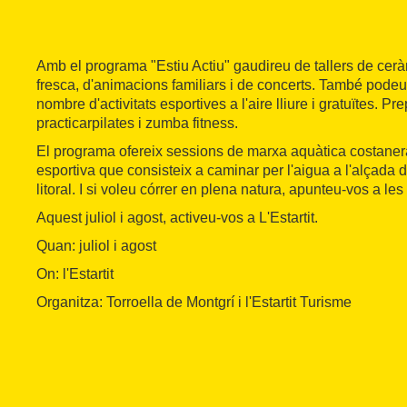
Amb el programa "Estiu Actiu" gaudireu de tallers de cer
fresca, d'animacions familiars i de concerts. També podeu
nombre d'activitats esportives a l'aire lliure i gratuïtes. P
practicarpilates i zumba fitness.
El programa ofereix sessions de marxa aquàtica costanera
esportiva que consisteix a caminar per l'aigua a l'alçada de
litoral. I si voleu córrer en plena natura, apunteu-vos a les 
Aquest juliol i agost, activeu-vos a L'Estartit.
Quan: juliol i agost
On: l'Estartit
Organitza: Torroella de Montgrí i l'Estartit Turisme